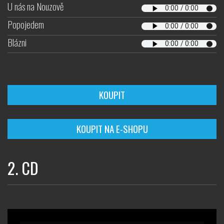
U nás na Nouzově
Popojedem
Blázni
KOUPIT
KOUPIT NA E-SHOPU
2. CD