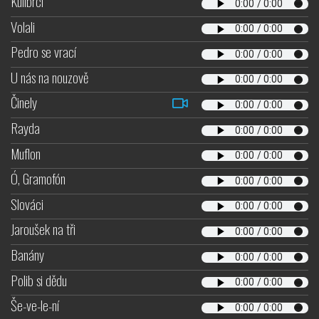
Kulibrci
Volali
Pedro se vrací
U nás na nouzově
Činely
Rayda
Muflon
Ó, Gramofón
Slováci
Jaroušek na tři
Banány
Polib si dědu
Še-ve-le-ní