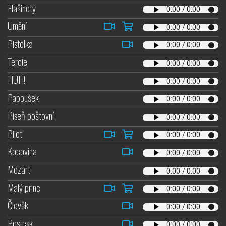
Flašinety
Umění
Pistolka
Tercie
HUH!
Papoušek
Píseň poštovní
Pilot
Kocovina
Mozart
Malý princ
Člověk
Postesk