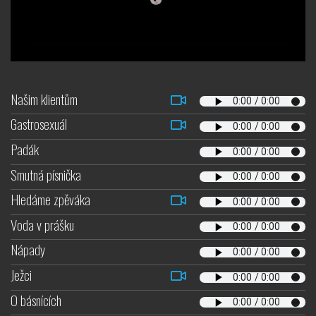
Našim klientům
Gastrosexuál
Padák
Smutná písnička
Hledáme zpěváka
Voda v prášku
Nápady
Ježci
O básnících