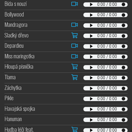
Bída s nouzí
Bollywood
Mandragora
Sladký dřevo
Depardieu
Miss maringotka
Hloupá písnička
Tlama
Záchytka
Pikle
Havajská spojka
Hanuman
Hudba léčí feat.