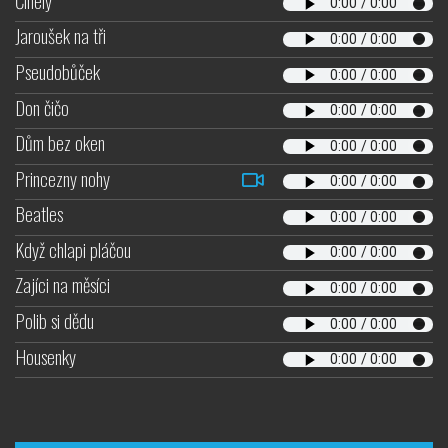
Činely
Jaroušek na tři
Pseudobůček
Don čičo
Dům bez oken
Princezny nohy
Beatles
Když chlapi pláčou
Zajíci na měsíci
Polib si dědu
Housenky