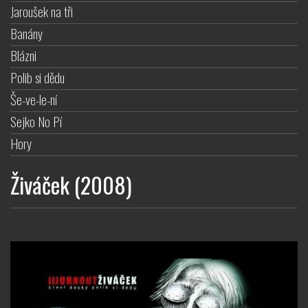
Jaroušek na tři
Banány
Blázni
Polib si dědu
Še-ve-le-ní
Sejko No Pí
Hory
Živáček (2008)