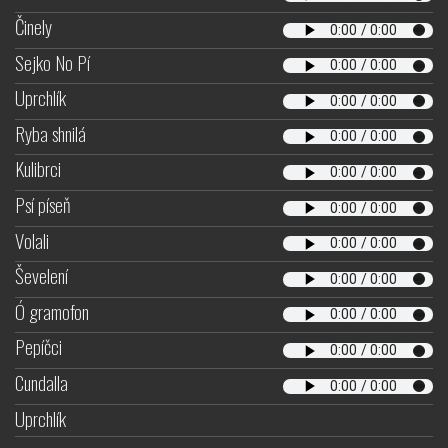
Činely
Sejko No Pí
Uprchlík
Ryba shnilá
Kulibrci
Psí píseň
Volali
Ševelení
Ó gramofon
Pepíčci
Cundalla
Uprchlík