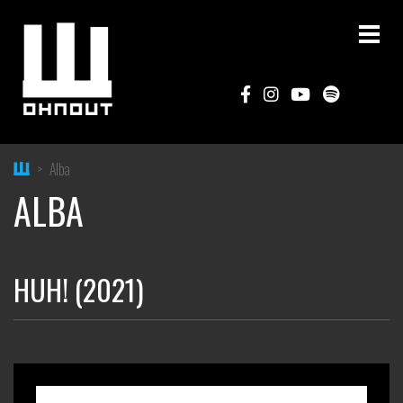
Home
Alba
ALBA
HUH! (2021)