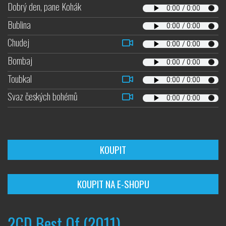
Dobrý den, pane Kohák
Bublina
Chudej
Bombaj
Toubkal
Svaz českých bohémů
KOUPIT
KOUPIT NA E-SHOPU
2CD Best Of (2011)