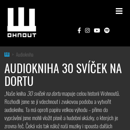
Home
Audiokniha
AUDIOKNIHA 30 SVÍČEK NA
DORTU
„Naše kniha
30 svíček na dortu
mapuje celou historii Wohnoutů.
Rozhodli jsme se jí vdechnout i zvukovou podobu a vytvořit
audioknihu. Ta má oproti papíru velkou výhodu – přímo do
vyprávění jsme mohli vložit písně a hudební ukázky, o kterých je
zrovna řeč. Čeká vás tak nálož naší muziky i spousta dalších