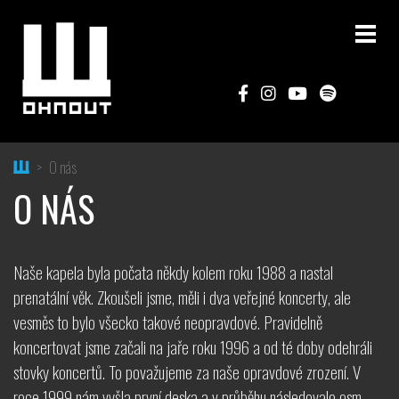
Home
O nás
O NÁS
Naše kapela byla počata někdy kolem roku 1988 a nastal
prenatální věk. Zkoušeli jsme, měli i dva veřejné koncerty, ale
vesměs to bylo všecko takové neopravdové. Pravidelně
koncertovat jsme začali na jaře roku 1996 a od té doby odehráli
stovky koncertů. To považujeme za naše opravdové zrození. V
roce 1999 nám vyšla první deska a v průběhu následovalo osm