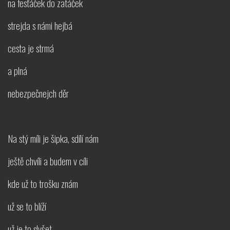
na fesťáček do zatáček
strejda s námi hejbá
cesta je strmá
a plná
nebezpečnejch děr
Na stý míli je šipka, sdílí nám
ještě chvíli a budem v cíli
kde už to trošku znám
už se to blíží
už je to slyšet