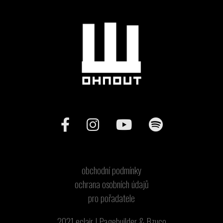
obchodní podmínky
ochrana osobních údajů
pro pořadatele
2021
eclair
|
Pagebuilder
&
Bzuco