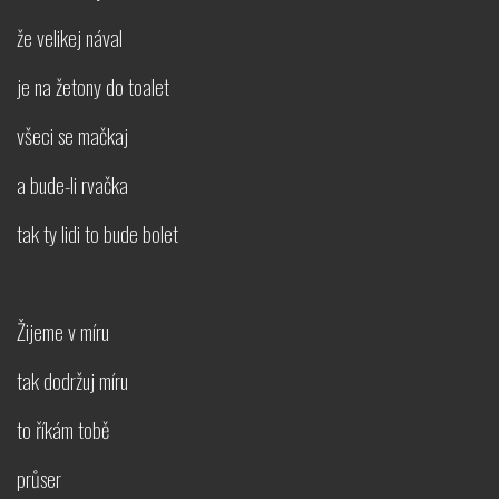
že velikej nával
je na žetony do toalet
všeci se mačkaj
a bude-li rvačka
tak ty lidi to bude bolet
Žijeme v míru
tak dodržuj míru
to říkám tobě
průser