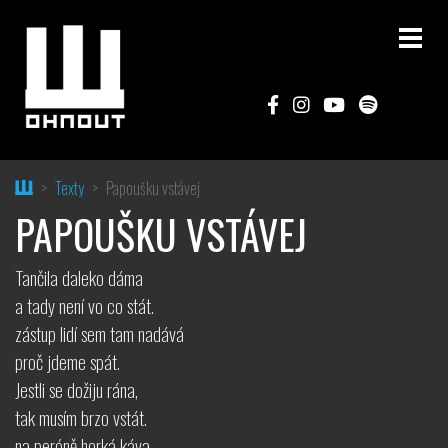
Home
Texty
Papoušku vstávej
PAPOUŠKU VSTÁVEJ
Tančila daleko dáma
a tady není vo co stát.
zástup lidí sem tam nadává
proč jdeme spát.
Jestli se dožiju rána,
tak musím brzo vstát.
na peróně horká káva,