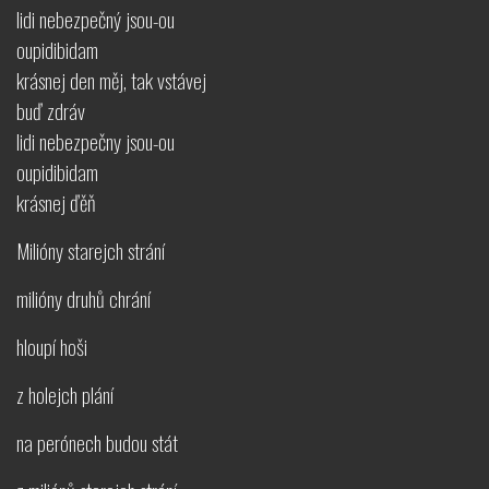
lidi nebezpečný jsou-ou
oupidibidam
krásnej den měj, tak vstávej
buď zdráv
lidi nebezpečny jsou-ou
oupidibidam
krásnej ďěň
Milióny starejch strání
milióny druhů chrání
hloupí hoši
z holejch plání
na perónech budou stát