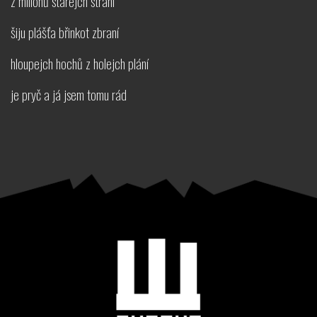
z miliónů starejch strání
šiju plášťa břinkot zbraní
hloupejch hochů z holejch plání
je pryč a já jsem tomu rád