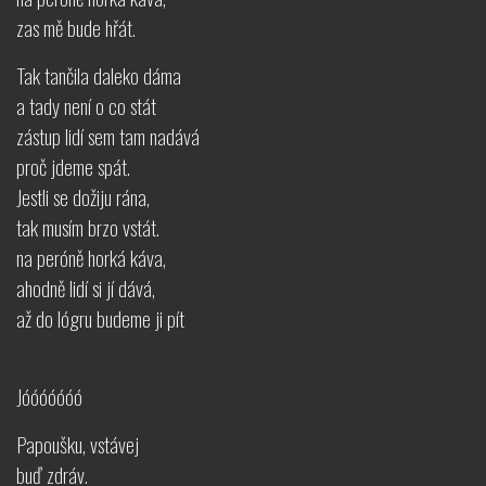
zas mě bude hřát.
Tak tančila daleko dáma
a tady není o co stát
zástup lidí sem tam nadává
proč jdeme spát.
Jestli se dožiju rána,
tak musím brzo vstát.
na peróně horká káva,
ahodně lidí si jí dává,
až do lógru budeme ji pít
Jóóóóóóó
Papoušku, vstávej
buď zdráv.