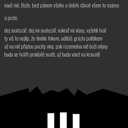
nauč mě, Bože, bejt pánem všeho a dobře dávat všem to najevo
a proto
dej svatozář, dej mi svatozář, nakruť mi vlasy, vyžehli tvář
ty víš to nejlíp, že tímhle trikem, uděláš grázla politikem
až na mě přijdou pocity viny, pak rozemelou mě boží mlýny
budu se tvářit proklatě svatě, až budu viset na kravatě