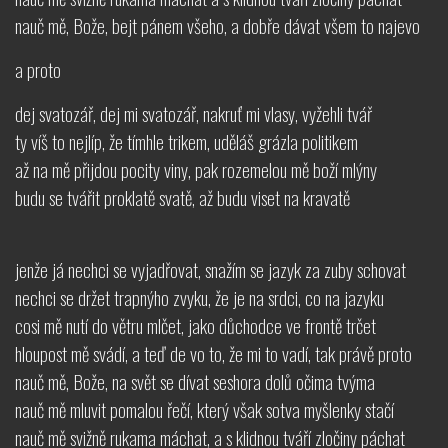
nauč mě, Bože, bejt pánem všeho, a dobře dávat všem to najevo
a proto
dej svatozář, dej mi svatozář, nakruť mi vlasy, vyžehli tvář
ty víš to nejlíp, že tímhle trikem, uděláš grázla politikem
až na mě přijdou pocity viny, pak rozemelou mě boží mlýny
budu se tvářit proklatě svatě, až budu viset na kravatě
jenže já nechci se vyjadřovat, snažím se jazyk za zuby schovat
nechci se držet trapnýho zvyku, že je na srdci, co na jazyku
cosi mě nutí do větru mlčet, jako důchodce ve frontě trčet
hloupost mě svádí, a teď de vo to, že mi to vadí, tak právě proto
nauč mě, Bože, na svět se dívat seshora dolů očima tvýma
nauč mě mluvit pomalou řečí, který však sotva myšlenky stačí
nauč mě svižně rukama máchat, a s klidnou tváří zločiny páchat