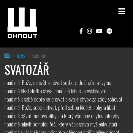
Home
Texty
Svatozář
SVATOZÁŘ
nauč mě, Bože, na svět se dívat seshora dolů očima tvýma
nauč mě říkat složitá slova, nauč mě lehce je vyslovovat
nauč mě k sobě dobře se chovat a svoje chyby za zády schovat
nauč mě, Bože, sebe uctívat, před sebou klečet, nohy si líbat
nauč mě dávat medový sliby, na který všechny chytnu jak ryby
nauč mě mluvit pomalou řečí, který však sotva myšlenky stačí
nauč mě svižně rukama máchat a s klidnou tváří zločiny páchat