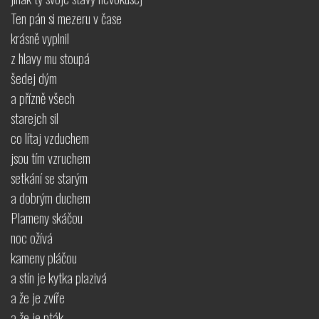
Ten pán si mezeru v čase
krásně vyplnil
z hlavy mu stoupá
šedej dým
a přízně všech
starejch sil
co lítaj vzduchem
jsou tím vzruchem
setkání se starým
a dobrým duchem
Plameny skáčou
noc ožívá
kameny pláčou
a stín je kytka plazivá
a že je zvíře
a že je pták