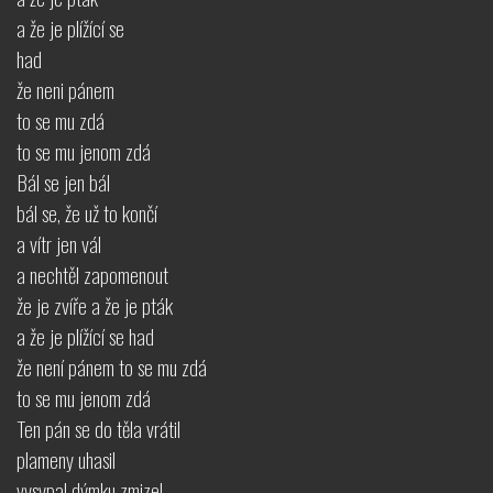
a že je plížící se
had
že neni pánem
to se mu zdá
to se mu jenom zdá
Bál se jen bál
bál se, že už to končí
a vítr jen vál
a nechtěl zapomenout
že je zvíře a že je pták
a že je plížící se had
že není pánem to se mu zdá
to se mu jenom zdá
Ten pán se do těla vrátil
plameny uhasil
vysypal dýmku zmizel