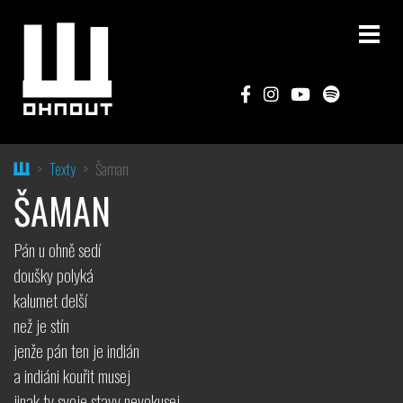
Home
Texty
Šaman
ŠAMAN
Pán u ohně sedí
doušky polyká
kalumet delší
než je stín
jenže pán ten je indián
a indiáni kouřit musej
jinak ty svoje stavy nevokusej