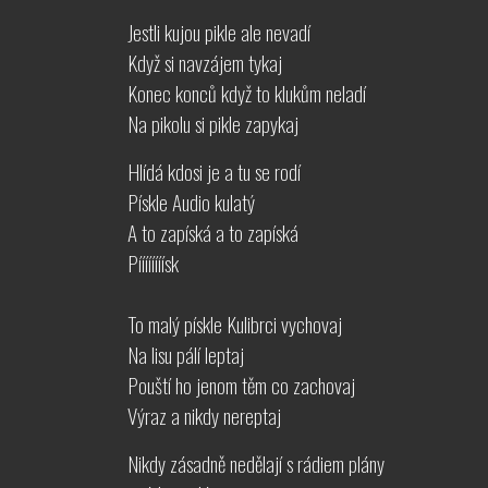
Jestli kujou pikle ale nevadí
Když si navzájem tykaj
Konec konců když to klukům neladí
Na pikolu si pikle zapykaj
Hlídá kdosi je a tu se rodí
Pískle Audio kulatý
A to zapíská a to zapíská
Píííííííísk
To malý pískle Kulibrci vychovaj
Na lisu pálí leptaj
Pouští ho jenom těm co zachovaj
Výraz a nikdy nereptaj
Nikdy zásadně nedělají s rádiem plány