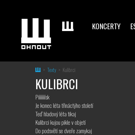
KONCERTY
E
Home
Texty
Kulibrci
KULIBRCI
Píííííííísk
Je konec léta třináctýho století
Teď hladový léta tikaj
Kulibrci kujou pikle v objetí
Do podsvětí se dveře zamykaj