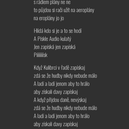
s rádiem plány ne ne
to půjdou si rači užít na aeroplány
na eroplány jo jo
Hlídá kdo si je a to se hodí
A Pískle Audio kulatý
Jen zapíská jen zapíská
Píííííííísk
Když Kulibrci v řadě zapískaj
zdá se že hudby nikdy nebude málo
A ladí a ladí jenom aby to hrálo
aby získali davy zapískaj
A když přijdou daně, nevýskaj
zdá se že hudby nikdy nebude málo
A ladí a ladí jenom aby to hrálo
aby získali davy zapískaj