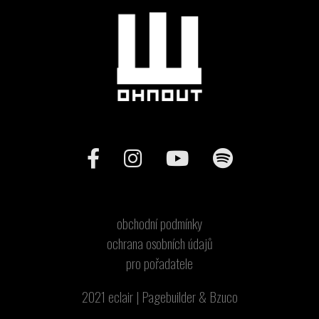
obchodní podmínky
ochrana osobních údajů
pro pořadatele
2021
eclair
|
Pagebuilder
&
Bzuco