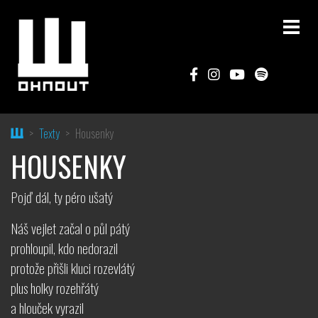
Home
Texty
Housenky
HOUSENKY
Pojď dál, ty péro ušatý
Náš vejlet začal o půl pátý
prohloupil, kdo nedorazil
protože přišli kluci rozevlátý
plus holky rozehřátý
a hlouček vyrazil