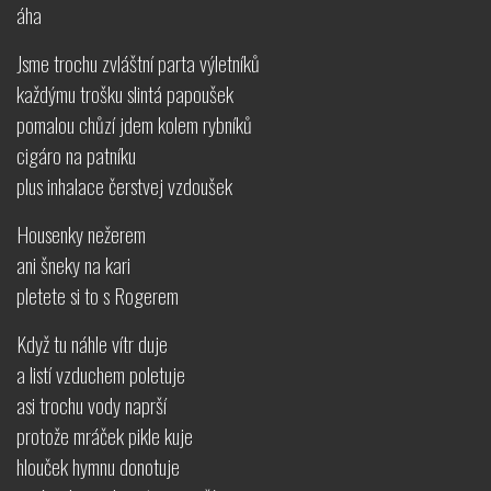
áha
Jsme trochu zvláštní parta výletníků
každýmu trošku slintá papoušek
pomalou chůzí jdem kolem rybníků
cigáro na patníku
plus inhalace čerstvej vzdoušek
Housenky nežerem
ani šneky na kari
pletete si to s Rogerem
Když tu náhle vítr duje
a listí vzduchem poletuje
asi trochu vody naprší
protože mráček pikle kuje
hlouček hymnu donotuje