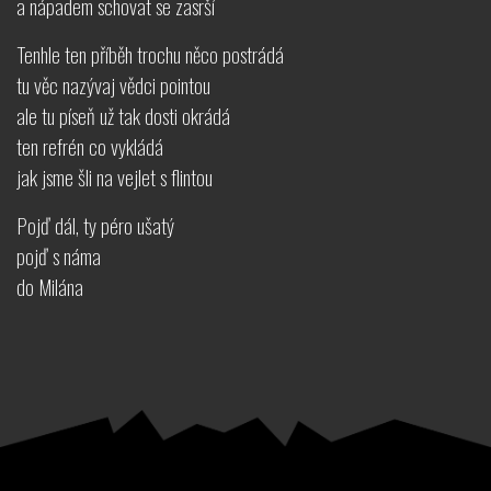
a nápadem schovat se zasrší
Tenhle ten příběh trochu něco postrádá
tu věc nazývaj vědci pointou
ale tu píseň už tak dosti okrádá
ten refrén co vykládá
jak jsme šli na vejlet s flintou
Pojď dál, ty péro ušatý
pojď s náma
do Milána