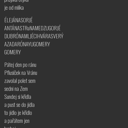
je od mlíka
ÉLEJÁNASORJÉ
ANTÁNASTRuNAMEDZUGORJÉ
DUBRÓNAMLJÉCIHVÁRASVERÝ
AZADARÓNAYUGOMERY
GOMERY
Pátej den po ránu
Pflusiček na Vránu
zavolal polet sem
sedni na Zem
Sundej si křídla
a pust se do jídla
to jídlo je křídlo
a pařátem jen