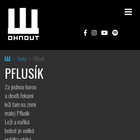
Home
Texty
Pflusík
PFLUSÍK
Za jednou horou
a devíti řekami
leží tam na zemi
malej Pflusík
Leží a naříká
bolest je veliká
prdýlka otýká