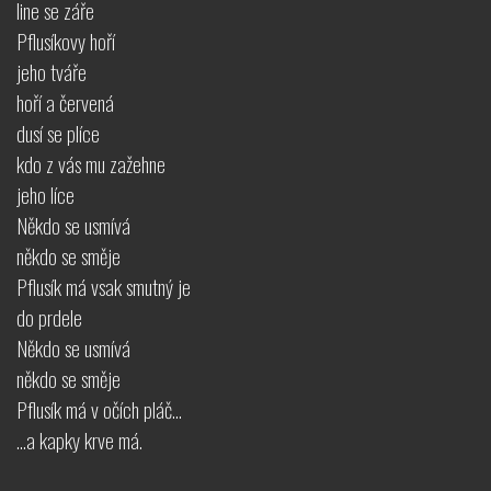
line se záře
Pflusíkovy hoří
jeho tváře
hoří a červená
dusí se plíce
kdo z vás mu zažehne
jeho líce
Někdo se usmívá
někdo se směje
Pflusík má vsak smutný je
do prdele
Někdo se usmívá
někdo se směje
Pflusík má v očích pláč...
...a kapky krve má.