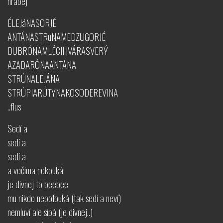
hrabej
ÉLEJáNASORJÉ
ANTÁNASTRuNAMEDZUGORJÉ
DUBRÓNAMLÉCIHVÁRASVERÝ
AZADARÓNAANTÁNA
STRÚNALEJÁNA
STRÚPIARÚTYNAKOSODEREVINA
..flus
Sedí a
sedí a
sedí a
a vočima nekouká
je divnej to beebee
mu nikdo nepofouká (tak sedí a neví)
nemluví ale sípá (je divnej..)