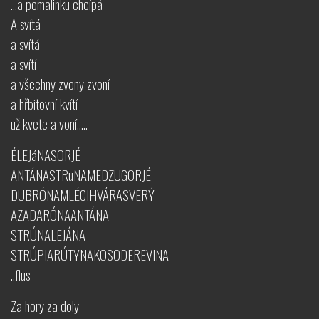
...a pomalinku chcípá
A svítá
a svítá
a svítí
a všechny zvony zvoní
a hřbitovní kvítí
už kvete a voní.....
ÉLEJáNASORJÉ
ANTÁNASTRuNAMEDZUGORJÉ
DUBRÓNAMLÉCIHVÁRASVERÝ
AZADARÓNAANTÁNA
STRÚNALEJÁNA
STRÚPIARÚTYNAKOSODEREVINA
..flus
Za hory za doly