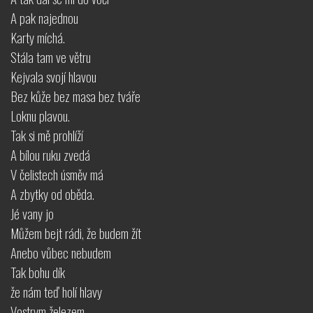
A pak najednou
Karty míchá.
Stála tam ve větru
Kejvala svojí hlavou
Bez kůže bez masa bez tváře
Loknu plavou.
Tak si mě prohlíží
A bílou ruku zvedá
V čelistech úsměv má
A zbytky od oběda.
Jé vany jo
Můžem bejt rádi, že budem žít
Anebo vůbec nebudem
Tak bohu dík
že nám teď holí hlavy
Vostrym železem