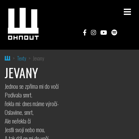
Home
Texty
Jevany
JEVANY
Jednou se zpříma mi do vočí
Podívala smrt.
řekla mi: dnes máme výročí-
Oslavíme, smrt,
Ale neřekla čí
Jestli svojí nebo mou,
A tak dál se mi do vočí