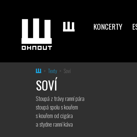
KONCERTY
E
Home
Texty
Soví
SOVÍ
Stoupá z trávy ranní pára
stoupá spolu s kouřem
s kouřem od cigára
a stydne ranní káva