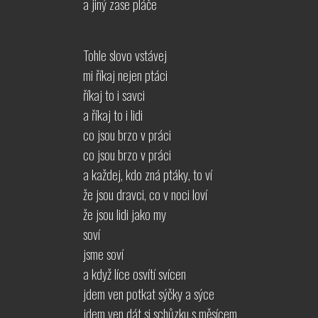
a jiný zase pláče
Tohle slovo vstávej
mi říkaj nejen ptáci
říkaj to i savci
a říkaj to i lidi
co jsou brzo v práci
co jsou brzo v práci
a každej, kdo zná ptáky, to ví
že jsou dravci, co v noci loví
že jsou lidi jako my
soví
jsme soví
a když líce osvítí svícen
jdem ven potkat sýčky a sýce
jdem ven dát si schůzku s měsícem