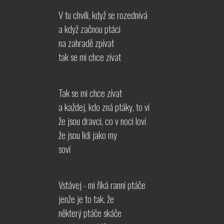
V tu chvíli, když se rozednívá
a když začnou ptáci
na zahradě zpívat
tak se mi chce zívat
Tak se mi chce zívat
a každej, kdo zná ptáky, to ví
že jsou dravci, co v noci loví
že jsou lidi jako my
soví
Vstávej - mi říká ranní ptáče
jenže je to tak, že
některý ptáče skáče