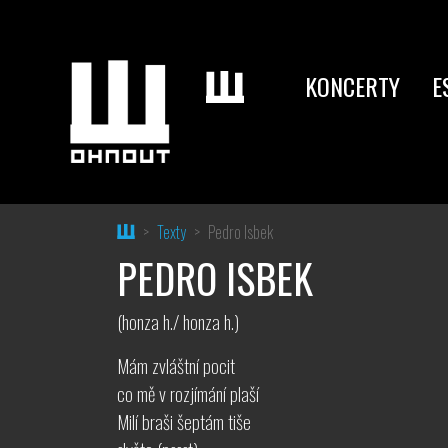
KONCERTY
E
Home
Texty
Pedro Isbek
PEDRO ISBEK
(honza h./ honza h.)
Mám zvláštní pocit
co mě v rozjímání plaší
Milí braši šeptám tiše