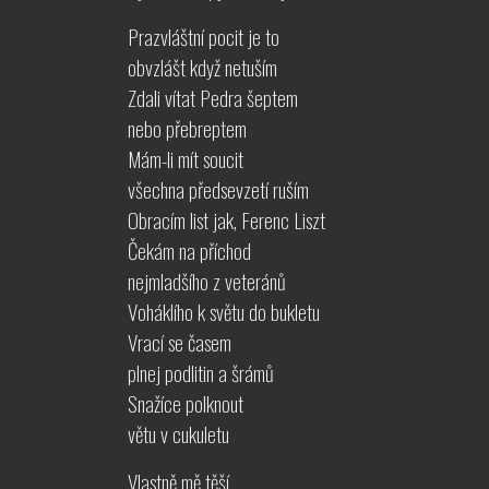
Prazvláštní pocit je to
obvzlášt když netuším
Zdali vítat Pedra šeptem
nebo přebreptem
Mám-li mít soucit
všechna předsevzetí ruším
Obracím list jak, Ferenc Liszt
Čekám na příchod
nejmladšího z veteránů
Voháklího k světu do bukletu
Vrací se časem
plnej podlitin a šrámů
Snažíce polknout
větu v cukuletu
Vlastně mě těší