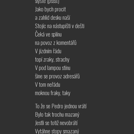
slyšte (pssst)
Jako bych procit
a zahlíd desku naší
Stojíc na nástupišti v dešti
Čeká ve splínu
na povoz z komentářů
V jízdním řádu
topí zraky, strachy
V pod lampou stínu
šine se provoz adresářů
V tom neřádu
moknou fraky, taky
To že se Pedro jednou vrátí
Bylo tak trochu mazaný
Jestli se totiž nevobrátí
Vytáhne stopy smazaný