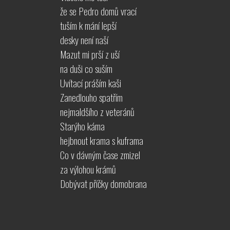
že se Pedro domů vrací
tuším k mání lepší
desky není naší
Mazut mi prší z uší
na duši co suším
Uvítací práším kaši
Zanedlouho spatřím
nejmaldšího z veteránů
Starýho káma
hejbnout krama s kuframa
Co v dávným čase zmizel
za výlohou krámů
Dobývat příčky domobrana