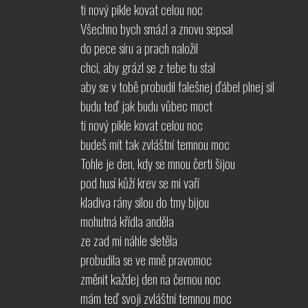
ti nový pikle kovat celou noc
Všechno bych smázl a znovu sepsal
do pece síru a prach naložil
chci, aby grázl se z tebe tu stal
aby se v tobě probudil falešnej ďábel plnej sil
budu teď jak budu vůbec moct
ti nový pikle kovat celou noc
budeš mít tak zvláštní temnou moc
Tohle je den, kdy se mnou čerti šijou
pod husí kůží krev se mi vaří
kladiva rány silou do tmy bijou
mohutná křídla anděla
ze zad mi náhle sletěla
probudila se ve mně pravomoc
změnit každej den na černou noc
mám teď svoji zvláštní temnou moc