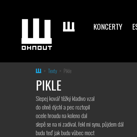
KONCERTY
E
Home
Texty
Pikle
PIKLE
Slepej kovář těžký kladivo vzal
do ohně dýchl a pec roztopil
ocele hroudu na koleno dal
slepě se na ni zadíval, řekl mi synu, půjdem dál
budu teď jak budu vůbec moct