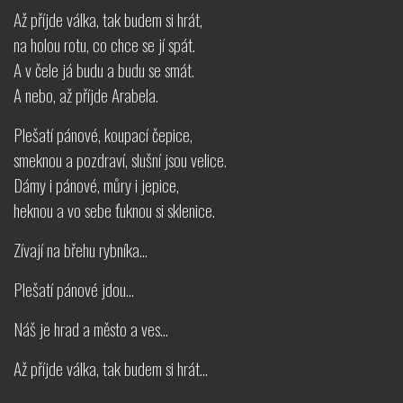
Až příjde válka, tak budem si hrát,
na holou rotu, co chce se jí spát.
A v čele já budu a budu se smát.
A nebo, až příjde Arabela.
Plešatí pánové, koupací čepice,
smeknou a pozdraví, slušní jsou velice.
Dámy i pánové, můry i jepice,
heknou a vo sebe ťuknou si sklenice.
Zívají na břehu rybníka...
Plešatí pánové jdou...
Náš je hrad a město a ves...
Až příjde válka, tak budem si hrát...