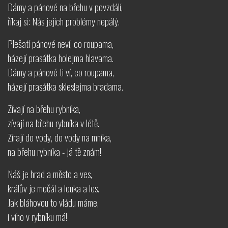
Dámy a pánové na břehu v povzdálí,
říkaj si: Nás jejich problémy nepálý.
Plešatí pánové neví, co roupama,
házejí prasátka holejma hlavama.
Dámy a pánové ti ví, co roupama,
házejí prasátka skleslejma bradama.
Zívají na břehu rybníka,
zívají na břehu rybníka v létě.
Zírají do vody, do vody na mníka,
na břehu rybníka - já tě znám!
Náš je hrad a město a ves,
králův je močál a louka a les.
Jak bláhovou to vládu máme,
i víno v rybníku má!