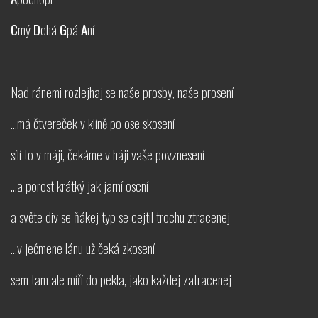
C
mý
D
chá
G
pá
A
ní
Nad ránemi rozlejhaj se naše prosby, naše prosení
...má čtvereček v klíně po ose skosení
sílí to v máji, čekáme v háji vaše povznesení
...a porost krátký jak jarní osení
a světe div se ňákej typ se cejtil trochu ztracenej
...v ječmene lánu už čeká zkosení
sem tam ale míří do pekla, jako každej zatracenej