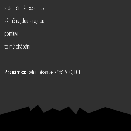
a doufám, že se omluví
až mě najdou s rajdou
pomluví
to mý chápání
Poznámka:
celou píseň se sřídá A, C, D, G