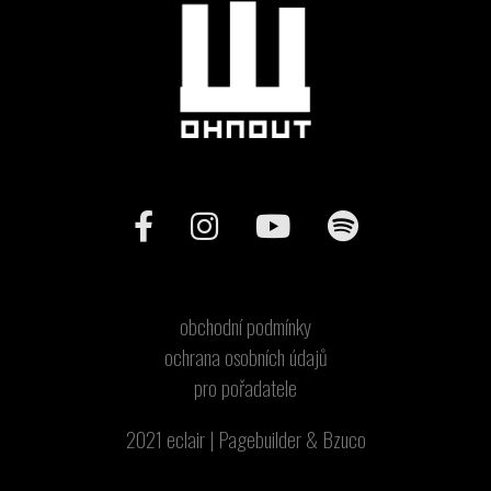
obchodní podmínky
ochrana osobních údajů
pro pořadatele
2021
eclair
|
Pagebuilder
&
Bzuco