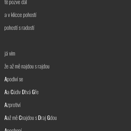
tě pozve dál
a v klícce pohostí
pohostí s radostí
já vím
že až mě najdou s rajdou
A
podiví se
A
a
C
údiv
D
tvá
G
ře
A
zprotiví
A
až mě
C
najdou s
D
raj
G
dou
A
pochopí