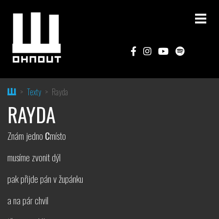
Home
Texty
Rayda
RAYDA
Znám jedno
C
místo
musíme zvonit dýl
pak přijde pán v župánku
a na pár chvil