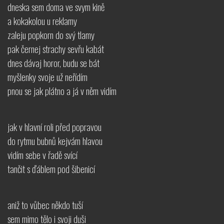
dneska sem doma ve svym kině
a kokakolou u reklamy
zaleju popkorn do svý tlamy
pak černej strachy sevřu kabát
dnes dávaj horor, budu se bát
myšlenky svoje už neřídím
pnou se jak plátno a já v něm vidím
jak v hlavní roli před popravou
do rytmu bubnů kejvám hlavou
vidím sebe v řadě svící
tančit s ďáblem pod šibenicí
aniž to vůbec někdo tuší
sem mimo tělo i svoji duši