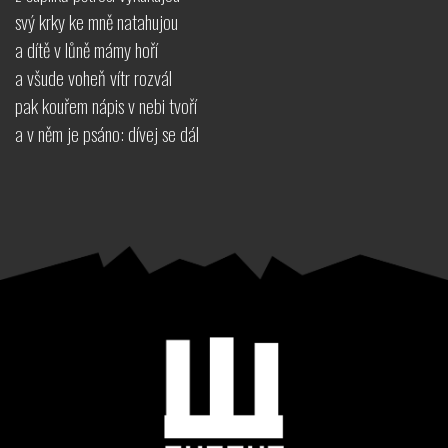
svý krky ke mně natahujou
a dítě v lůně mámy hoří
a všude voheň vítr rozvál
pak kouřem nápis v nebi tvoří
a v něm je psáno: dívej se dál