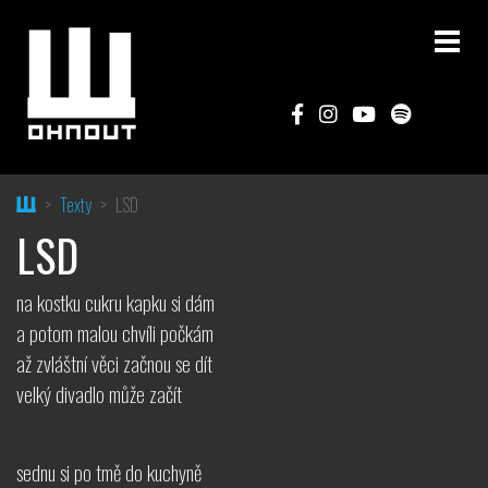
Home
Texty
LSD
LSD
na kostku cukru kapku si dám
a potom malou chvíli počkám
až zvláštní věci začnou se dít
velký divadlo může začít
sednu si po tmě do kuchyně