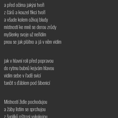
a před očíma jakýsi tvoři
z čárů a kouzel fikci tvoří
a všude kolem ožívaj bludy
místností ke mně se derou zrůdy
myšlenky svoje už neřídím
pnou se jak plátno a já v něm vidím
jak v hlavní roli před popravou
do rytmu bubnů kejvám hlavou
vidím sebe v řadě svící
tančit s ďáblem pod šibenicí
Místností židle pochodujou
a žáby listím se sprchujou
z šuplíků pštrosi vykukujou