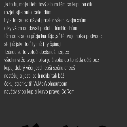
Je to tu, moje Debutový album těm co kupujou dík
rozjebejte auto, celej dům
byla to radost dávat prostor všem svejm snům
díky všem co dávali podobu těmhle dnům
těm co kradou přeju kurděje ,ať tě tvoje holka podvede
stejně jako teď ty mě ( ty špíno)
Jednou se to votočí dostaneš herpes
všichni ví že tvoje holka je šlapka co to ráda dělá bez
kupuj dobrý věci jestli lepší scénu chceš
nestěžuj si jestli se ťi nelíbí tak běž
čekuj stránky tři W.McWohnoutcom
navštiv shop kup si kurvo pravej CdRom