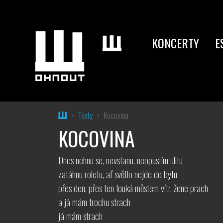
KONCERTY
E
Home
Texty
Kocovina
KOCOVINA
Dnes nehnu se, nevstanu, neopustím ulitu
zatáhnu roletu, ať světlo nejde do bytu
přes den, přes ten fouká městem vítr, žene prach
a já mám trochu strach
já mám strach