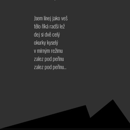
Jsem línej jako veš
tělo říká radši lež
dej si dvě celý
okurky kyselý
v mírným režimu
zalez pod peřinu
zalez pod peřinu…