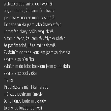
a skrze srdce vnikla do tvých žil
abys netucha, že jsem tě nakazila
jak ruka v ruce se mnou v sobě žil
Do tebe vnikla jsem jako žhavá střela
uprostřed hlavy našla svoji skrýš
a tam ti řekla, že jsem tě vždycky chtěla
že patřím tobě, už se mě nezbavíš
Zvláštním do tebe kouzlem jsem se dostala
zavrtala se písnička
zvláštním do tebe kouzlem jsem se dostala
zavrtala se pod víčka
Tlama
Procházka s mými kamarády
má vždy postranní úmysly
že to i dnes bude mít grády
to si snad každej domyslí