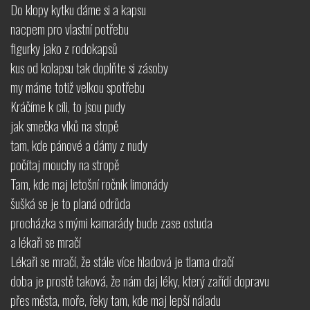
Do klopy kytku dáme si a kapsu
nacpem pro vlastní potřebu
figurky jako z rodokapsů
kus od kolapsu tak doplňte si zásoby
my máme totiž velkou spotřebu
Kráčíme k cíli, to jsou pudy
jak smečka vlků na stopě
tam, kde pánové a dámy z nudy
počítaj mouchy na stropě
Tam, kde maj letošní ročník limonády
šušká se je to planá odrůda
procházka s mými kamarády bude zase ostuda
a lékaři se mračí
Lékaři se mračí, že stále více hladová je tlama dračí
doba je prostě taková, že nám daj léky, který zařídí dopravu
přes města, moře, řeky tam, kde maj lepší náladu