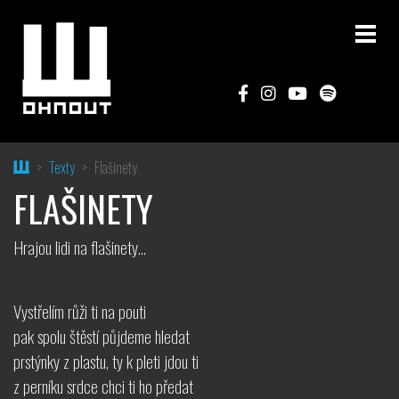
Home
Texty
Flašinety
FLAŠINETY
Hrajou lidi na flašinety…
Vystřelím růži ti na pouti
pak spolu štěstí půjdeme hledat
prstýnky z plastu, ty k pleti jdou ti
z perníku srdce chci ti ho předat