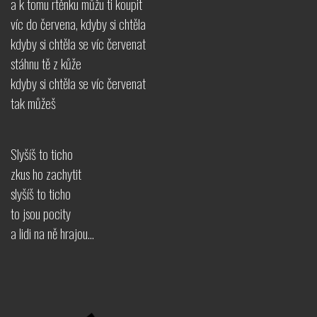
a k tomu rtěnku můžu ti koupit
víc do červena, kdyby si chtěla
kdyby si chtěla se víc červenat
stáhnu tě z kůže
kdyby si chtěla se víc červenat
tak můžeš
Slyšíš to ticho
zkus ho zachytit
slyšíš to ticho
to jsou pocity
a lidi na ně hrajou…