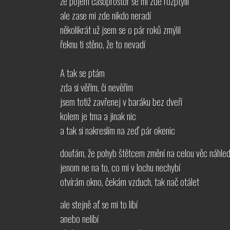
že pojem časoprostor se mi zde rozptýlil
ale zase mi zde nikdo neradí
několikrát už jsem se o pár roků zmýlil
řeknu ti stěno, že to nevadí
A tak se ptám
zda si věřím, či nevěřím
jsem totiž zavřenej v baráku bez dveří
kolem je tma a jinak nic
a tak si nakreslím na zeď pár okenic
doufám, že pohyb štětcem změní na celou věc náhle
jenom ne na to, co mi v lochu nechybí
otvírám okno, čekám vzduch, tak nač otálet
ale stejně ať se mi to líbí
anebo nelíbí