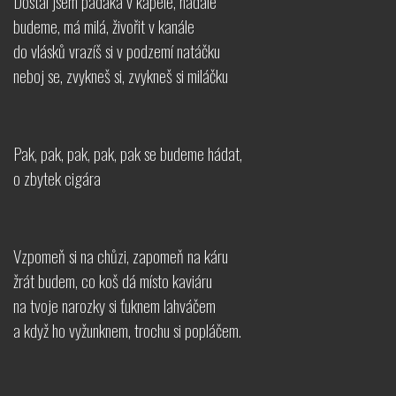
Dostal jsem padáka v kapele, nadále
budeme, má milá, živořit v kanále
do vlásků vrazíš si v podzemí natáčku
neboj se, zvykneš si, zvykneš si miláčku
Pak, pak, pak, pak, pak se budeme hádat,
o zbytek cigára
Vzpomeň si na chůzi, zapomeň na káru
žrát budem, co koš dá místo kaviáru
na tvoje narozky si ťuknem lahváčem
a když ho vyžunknem, trochu si popláčem.