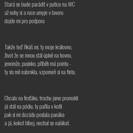
Stará se bude parádit v putice na WC
až nohy si a ruce umyje v lavoru
dojde mi pro podporu
Takže teď říkáš mi, ty moje královno,
život že se mnou stál úplně na hovno,
jenomže, pusinko, příběh má pointu -
ty sis mě nabrnkla, vzpomeň si na fintu.
Chcalo na fesťáku, trochu jsme promokli
já stál na pódiu, ty pařila v kotli
pak si mi dozádu poslala panáka
a já, kokot blbej, nechal se nalákat.