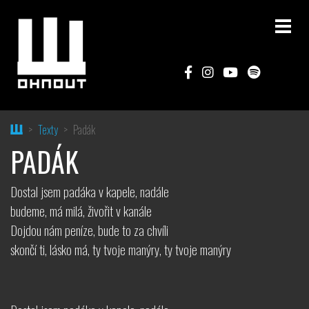
Home
Texty
Padák
PADÁK
Dostal jsem padáka v kapele, nadále
budeme, má milá, živořit v kanále
Dojdou nám peníze, bude to za chvíli
skončí ti, lásko má, ty tvoje manýry, ty tvoje manýry