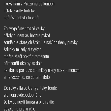
i když nám v Praze na balkónech
někdy kvetly truhlíky
naštěstí nebylo to vidět
Za svoje činy hrozně veliký
někdy budem asi hrozně pykat
soudě dle starejch šrámů z naší oblíbený putyky
žaludky musely si zvykat
možná stačí pokrčit ramenem
přimhouřit oko by se dalo
na starou partu ze sedmičky nikdy nezapomenem
a na všechno, co se tam stalo
Do řeky vlila se Ganga, taky teorie
ale nepravděpodobná je
že by se nosili tanga a pila rakije
veselo na prahu ráje