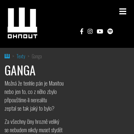
Home
Texty
Ganga
GANGA
Možná že tenhle pán je Manitou
nebo jen to, co z něho zbylo
připouštíme-li nerealitu
zeptal se tak jaký to bylo?
Za všechny činy hrozně veliký
se nebudem nikdy muset stydět