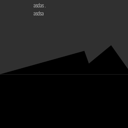
asdas .
asdsa